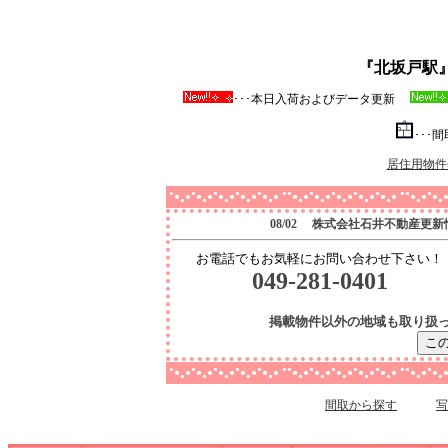
『北坂戸駅
･･･本日入荷およびデータ更新
･･･
居住用物件
●
●
●
●
●
●●
●
●
●
●
●●
●
●
●
●
●
●
●
●
●
●
●
●
●
●
●
●
●
●
●
●
●
●
●
●
●
●
●
●
●
●
●
●
●
●
●
●
08/02 株式会社石井不動産更新
お電話でもお気軽にお問い合わせ下さい！
049-281-0401
掲載物件以外の地域も取り扱
●
●
●
●
●
●●
●
●
●
●
●●
●
●
●
●
●
●
●
●
●
●
●
●
●
●
●
●
●
●
●
●
●
●
●
●
●
●
●
●
●
●
●
●
●
●
●
●
間取から探す
写