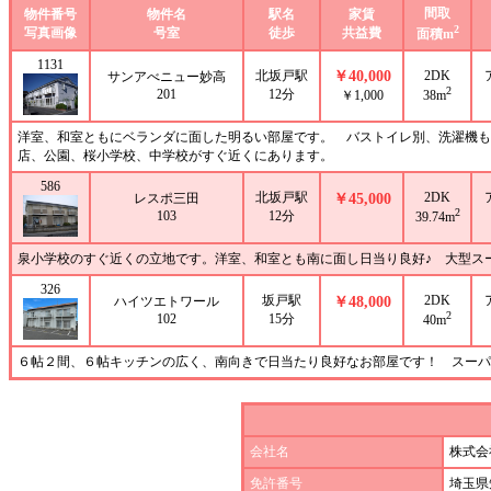
間取
物件番号
物件名
駅名
家賃
2
写真画像
号室
徒歩
共益費
面積m
1131
北坂戸駅
￥40,000
2DK
サンアべニュー妙高
2
201
12分
￥1,000
38m
洋室、和室ともにベランダに面した明るい部屋です。 バストイレ別、洗濯機も
店、公園、桜小学校、中学校がすぐ近くにあります。
586
北坂戸駅
2DK
レスポ三田
￥45,000
2
103
12分
39.74m
泉小学校のすぐ近くの立地です。洋室、和室とも南に面し日当り良好♪ 大型ス
326
坂戸駅
2DK
ハイツエトワール
￥48,000
2
102
15分
40m
６帖２間、６帖キッチンの広く、南向きで日当たり良好なお部屋です！ スーパ
会社名
株式会
免許番号
埼玉県